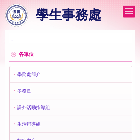
跳
學生事務處
到
主
要
內
容
:::
區
各單位
學務處簡介
學務長
課外活動指導組
生活輔導組