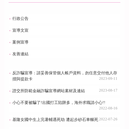
行政公告
宣導文宣
案例宣導
友善連結
反詐騙宣導：請妥善保管個人帳戶資料，勿任意交付他人存
2023-09-11
摺與提款卡
2023-08-17
證交所防範金融詐騙宣導網站素材及連結
小心不要被騙了!出國打工陷阱多，海外求職請小心!!
2022-08-16
2022-07-26
基隆女國中生上完暑輔遇死劫 遭起步砂石車輾死