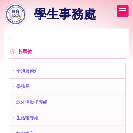
跳
學生事務處
到
主
要
內
容
:::
區
各單位
學務處簡介
學務長
課外活動指導組
生活輔導組