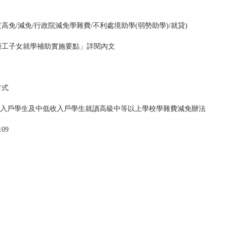
整(高免/減免/行政院減免學雜費/不利處境助學(弱勢助學)/就貸)
業勞工子女就學補助實施要點」詳閱內文
方式
更新低收入戶學生及中低收入戶學生就讀高級中等以上學校學雜費減免辦法
09