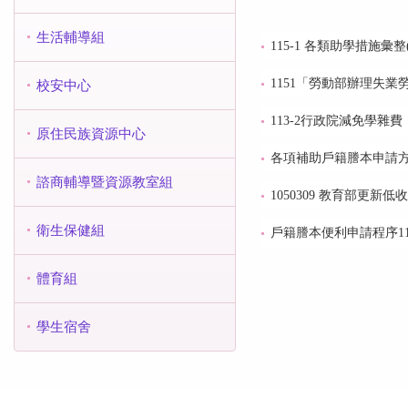
生活輔導組
115-1 各類助學措施彙
1151「勞動部辦理失
校安中心
113-2行政院減免學雜費
原住民族資源中心
各項補助戶籍謄本申請
諮商輔導暨資源教室組
1050309 教育部
衛生保健組
戶籍謄本便利申請程序11
體育組
學生宿舍