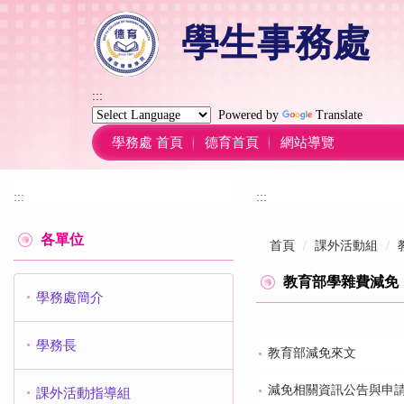
跳
學生事務處
到
主
要
內
:::
容
Powered by
Translate
區
學務處 首頁
德育首頁
網站導覽
:::
:::
各單位
首頁
課外活動組
教育部學雜費減免
學務處簡介
學務長
教育部減免來文
減免相關資訊公告與申
課外活動指導組