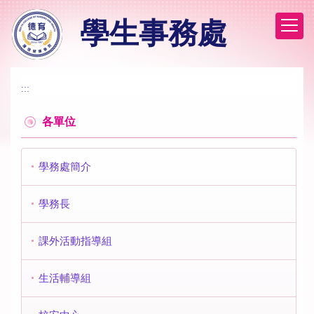
跳
學生事務處
到
主
要
內
容
:::
區
各單位
學務處簡介
學務長
課外活動指導組
生活輔導組