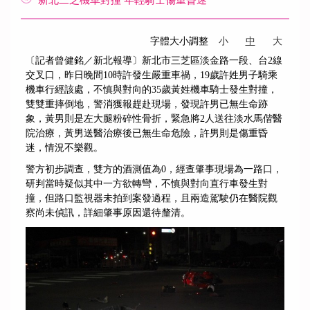
新北三芝機車對撞 年輕騎士傷重昏迷
字體大小調整
小
中
大
〔記者曾健銘／新北報導〕新北市三芝區淡金路一段、台2線
交叉口，昨日晚間10時許發生嚴重車禍，19歲許姓男子騎乘
機車行經該處，不慎與對向的35歲黃姓機車騎士發生對撞，
雙雙重摔倒地，警消獲報趕赴現場，發現許男已無生命跡
象，黃男則是左大腿粉碎性骨折，緊急將2人送往淡水馬偕醫
院治療，黃男送醫治療後已無生命危險，許男則是傷重昏
迷，情況不樂觀。
警方初步調查，雙方的酒測值為0，經查肇事現場為一路口，
研判當時疑似其中一方欲轉彎，不慎與對向直行車發生對
撞，但路口監視器未拍到案發過程，且兩造駕駛仍在醫院觀
察尚未偵訊，詳細肇事原因還待釐清。