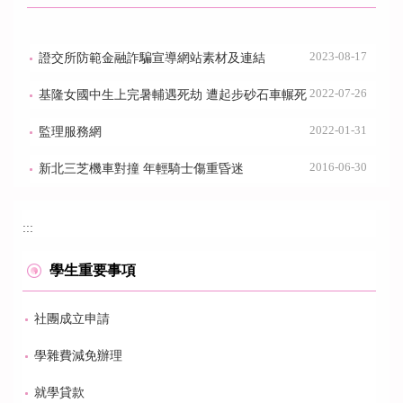
2023-08-17
證交所防範金融詐騙宣導網站素材及連結
2022-07-26
基隆女國中生上完暑輔遇死劫 遭起步砂石車輾死
2022-01-31
監理服務網
2016-06-30
新北三芝機車對撞 年輕騎士傷重昏迷
:::
學生重要事項
社團成立申請
學雜費減免辦理
就學貸款