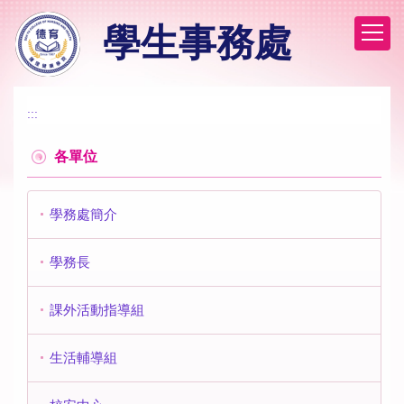
跳
學生事務處
到
主
要
內
容
:::
區
各單位
學務處簡介
學務長
課外活動指導組
生活輔導組