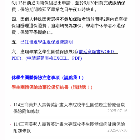
6月15日前逕向衛保組提出申請，並於6月30日前完成繳納保
費，保險期間將延至畢業之日午夜12時終止。
四、因個人特殊因素選擇不參加保險者請於開學2週內逕至衛
保組辦理退保退費，逾期均視為加保。學期中休學者不退保
費，保障至學期終止。
五、
已註冊退學生退保退費說明
六、應屆畢業之學生團體保險展延
(
展延意願書WORD
、
PDF
)
、
(
申請展延表格EXCEL
、
PDF
)
休學生團體保險注意事項（請點我！）
學生團體保險放棄投保切結書（請點我！）
114三商美邦人壽菁英計畫大專院校學生團體癌症醫療健康
2025-07-16
保險附加條款
114三商美邦人壽菁英計畫大專院校學生團體傷病健康保險
2025-07-16
附加條款