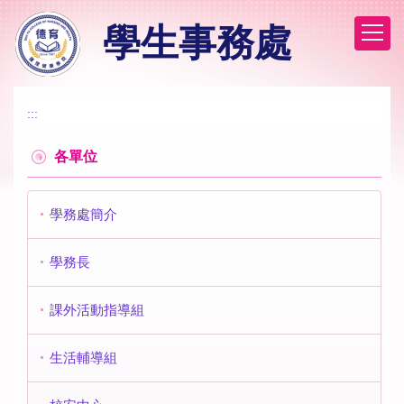
跳
學生事務處
到
主
要
內
容
:::
區
各單位
學務處簡介
學務長
課外活動指導組
生活輔導組