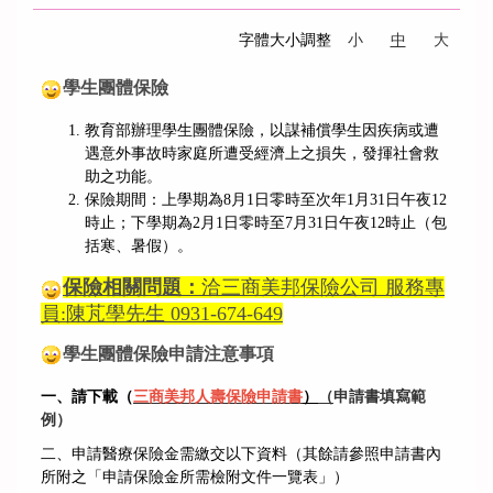
字體大小調整
小
中
大
學生團體保險
教育部辦理學生團體保險，以謀補償學生因疾病或遭
遇意外事故時家庭所遭受經濟上之損失，發揮社會救
助之功能。
保險期間：上學期為8月1日零時至次年1月31日午夜12
時止；下學期為2月1日零時至7月31日午夜12時止（包
括寒、暑假）。
保險相關問題：
洽三商美邦保險公司 服務專
員:陳芃學先生 0931-674-649
學生團體保險申請注意事項
一、請下載（
三商美邦
人壽保險申請書
）
（
申請書填寫範
例）
二、申請醫療保險金需繳交以下資料（其餘請參照申請書內
所附之「申請保險金所需檢附文件一覽表」）