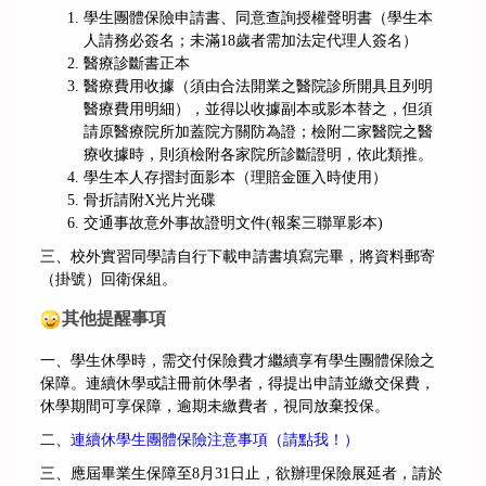
學生團體保險申請書、同意查詢授權聲明書（學生本
人請務必簽名；未滿18歲者需加法定代理人簽名）
醫療診斷書正本
醫療費用收據（須由合法開業之醫院診所開具且列明
醫療費用明細），並得以收據副本或影本替之，但須
請原醫療院所加蓋院方關防為證；檢附二家醫院之醫
療收據時，則須檢附各家院所診斷證明，依此類推。
學生本人存摺封面影本（理賠金匯入時使用）
骨折請附X光片光碟
交通事故意外事故證明文件(報案三聯單影本)
三、校外實習同學請自行下載申請書填寫完畢，將資料郵寄
（掛號）回衛保組。
其他提醒事項
一、學生休學時，需交付保險費才繼續享有學生團體保險之
保障。連續休學或註冊前休學者，得提出申請並繳交保費，
休學期間可享保障，逾期未繳費者，視同放棄投保。
二、
連續休學生團體保險注意事項（請點我！）
三、應屆畢業生保障至8月31日止，欲辦理保險展延者，請於