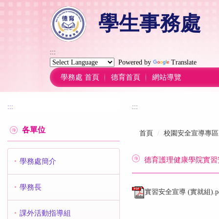
跳
學生事務處
到
主
要
內
:::
容
Powered by
Translate
區
學務處 首頁
德育首頁
網站導覽
:::
:::
各單位
首頁
校園安全宣導專區
德育護理健康學院實習
學務處簡介
學務長
實習安全宣導 (實就組).p
課外活動指導組