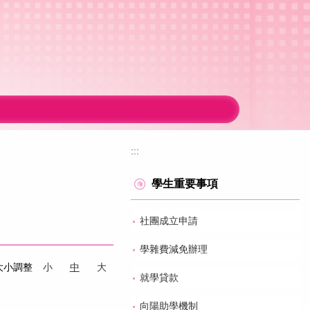
:::
學生重要事項
社團成立申請
學雜費減免辦理
大小調整
小
中
大
就學貸款
向陽助學機制