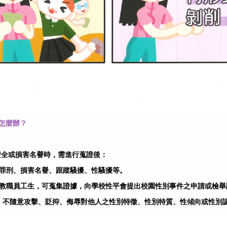
怎麼辦？
安全或損害名譽時，需進行蒐證後：
嚇罪刑、損害名譽、跟蹤騷擾、性騷擾等。
、教職員工生，可蒐集證據，向學校性平會提出校園性別事件之申請或檢舉
不隨意攻擊、貶抑、侮辱對他人之性別特徵、性別特質、性傾向或性別