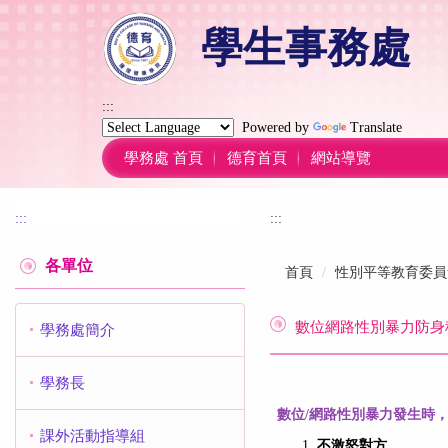
跳
學生事務處
到
主
要
內
:::
容
Powered by
Translate
區
學務處 首頁
德育首頁
網站導覽
:::
:::
各單位
首頁
性別平等教育委員
數位網路性別暴力防身秘笈1
學務處簡介
學務長
數位/網路性別暴力發生時
課外活動指導組
不激怒對方。