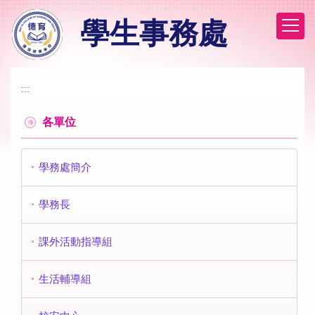
跳
學生事務處
到
主
要
內
容
:::
區
各單位
學務處簡介
學務長
課外活動指導組
生活輔導組