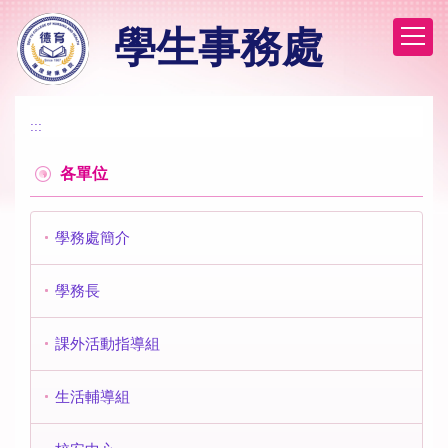
跳
學生事務處
到
主
要
內
容
:::
區
各單位
學務處簡介
學務長
課外活動指導組
生活輔導組