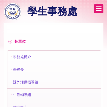
跳
學生事務處
到
主
要
內
容
:::
區
各單位
學務處簡介
學務長
課外活動指導組
生活輔導組