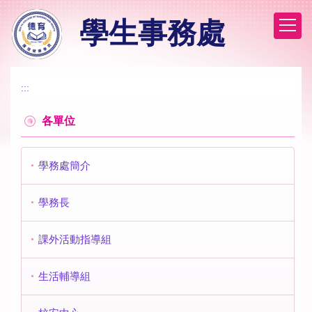
跳
學生事務處
到
主
要
內
容
:::
區
各單位
學務處簡介
學務長
課外活動指導組
生活輔導組