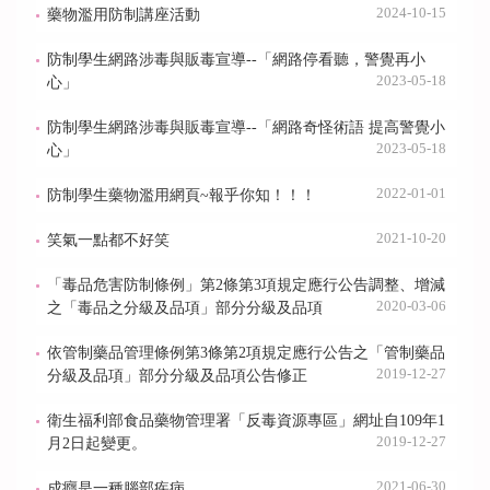
2024-10-15
藥物濫用防制講座活動
防制學生網路涉毒與販毒宣導--「網路停看聽，警覺再小
2023-05-18
心」
防制學生網路涉毒與販毒宣導--「網路奇怪術語 提高警覺小
2023-05-18
心」
2022-01-01
防制學生藥物濫用網頁~報乎你知！！！
2021-10-20
笑氣一點都不好笑
「毒品危害防制條例」第2條第3項規定應行公告調整、增減
2020-03-06
之「毒品之分級及品項」部分分級及品項
依管制藥品管理條例第3條第2項規定應行公告之「管制藥品
2019-12-27
分級及品項」部分分級及品項公告修正
衛生福利部食品藥物管理署「反毒資源專區」網址自109年1
2019-12-27
月2日起變更。
2021-06-30
成癮是一種腦部疾病