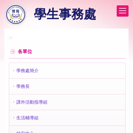
跳
學生事務處
到
主
要
內
容
:::
區
各單位
學務處簡介
學務長
課外活動指導組
生活輔導組