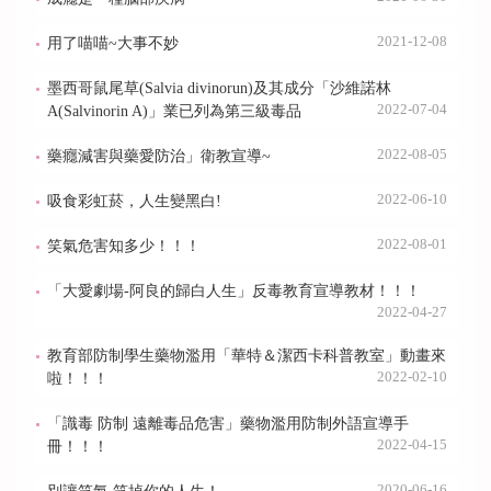
2021-12-08
用了喵喵~大事不妙
墨西哥鼠尾草(Salvia divinorun)及其成分「沙維諾林
2022-07-04
A(Salvinorin A)」業已列為第三級毒品
2022-08-05
藥癮減害與藥愛防治」衛教宣導~
2022-06-10
吸食彩虹菸，人生變黑白!
2022-08-01
笑氣危害知多少！！！
「大愛劇場-阿良的歸白人生」反毒教育宣導教材！！！
2022-04-27
教育部防制學生藥物濫用「華特＆潔西卡科普教室」動畫來
2022-02-10
啦！！！
「識毒 防制 遠離毒品危害」藥物濫用防制外語宣導手
2022-04-15
冊！！！
2020-06-16