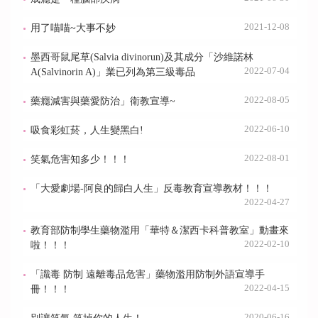
2021-12-08
用了喵喵~大事不妙
墨西哥鼠尾草(Salvia divinorun)及其成分「沙維諾林
2022-07-04
A(Salvinorin A)」業已列為第三級毒品
2022-08-05
藥癮減害與藥愛防治」衛教宣導~
2022-06-10
吸食彩虹菸，人生變黑白!
2022-08-01
笑氣危害知多少！！！
「大愛劇場-阿良的歸白人生」反毒教育宣導教材！！！
2022-04-27
教育部防制學生藥物濫用「華特＆潔西卡科普教室」動畫來
2022-02-10
啦！！！
「識毒 防制 遠離毒品危害」藥物濫用防制外語宣導手
2022-04-15
冊！！！
2020-06-16