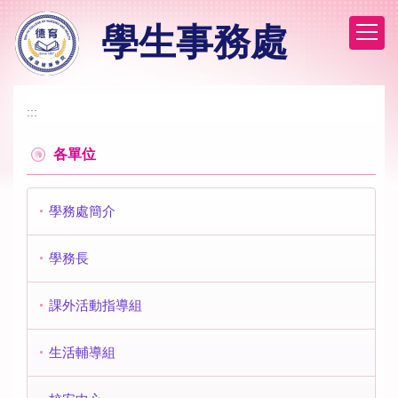
跳
學生事務處
到
主
要
內
容
:::
區
各單位
學務處簡介
學務長
課外活動指導組
生活輔導組