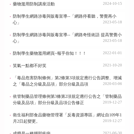
2024-10-15
藥物濫用防制講座活動
防制學生網路涉毒與販毒宣導--「網路停看聽，警覺再小
2023-05-18
心」
防制學生網路涉毒與販毒宣導--「網路奇怪術語 提高警覺小
2023-05-18
心」
2022-01-01
防制學生藥物濫用網頁~報乎你知！！！
2021-10-20
笑氣一點都不好笑
「毒品危害防制條例」第2條第3項規定應行公告調整、增減
2020-03-06
之「毒品之分級及品項」部分分級及品項
依管制藥品管理條例第3條第2項規定應行公告之「管制藥品
2019-12-27
分級及品項」部分分級及品項公告修正
衛生福利部食品藥物管理署「反毒資源專區」網址自109年1
2019-12-27
月2日起變更。
2021-06-30
成癮是一種腦部疾病