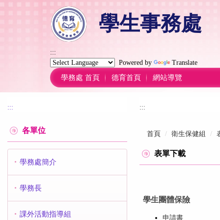
跳
學生事務處
到
主
要
內
:::
容
Powered by
Translate
區
學務處 首頁
德育首頁
網站導覽
:::
:::
各單位
首頁
衛生保健組
表單下載
學務處簡介
學務長
學生團體保險
課外活動指導組
申請書