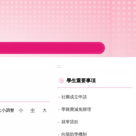
:::
學生重要事項
社團成立申請
學雜費減免辦理
大小調整
小
中
大
就學貸款
向陽助學機制