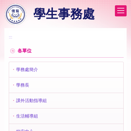
跳
學生事務處
到
主
要
內
容
:::
區
各單位
學務處簡介
學務長
課外活動指導組
生活輔導組