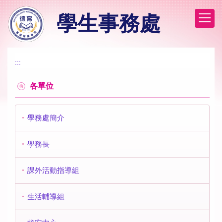
跳
學生事務處
到
主
要
內
容
:::
區
各單位
學務處簡介
學務長
課外活動指導組
生活輔導組