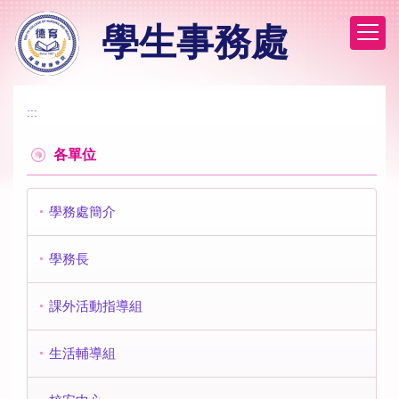
跳
學生事務處
到
主
要
內
容
:::
區
各單位
學務處簡介
學務長
課外活動指導組
生活輔導組