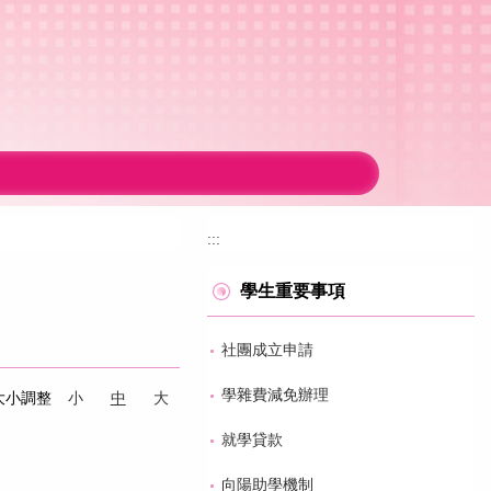
:::
學生重要事項
社團成立申請
學雜費減免辦理
大小調整
小
中
大
就學貸款
向陽助學機制