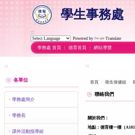
跳
學生事務處
到
主
要
內
:::
容
Powered by
Translate
區
學務處 首頁
德育首頁
網站導覽
:::
:::
各單位
首頁
衛生保健組
聯絡我們
學務處簡介
學務長
關於我們：
地點：德育樓一樓（A10
課外活動指導組