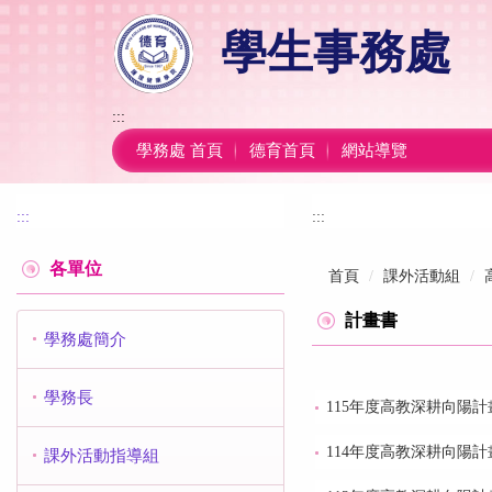
跳
學生事務處
到
主
要
內
:::
容
學務處 首頁
德育首頁
網站導覽
區
:::
:::
各單位
首頁
課外活動組
計畫書
學務處簡介
學務長
115年度高教深耕向陽計
114年度高教深耕向陽計
課外活動指導組