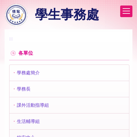
跳
學生事務處
到
主
要
內
容
:::
區
各單位
學務處簡介
學務長
課外活動指導組
生活輔導組