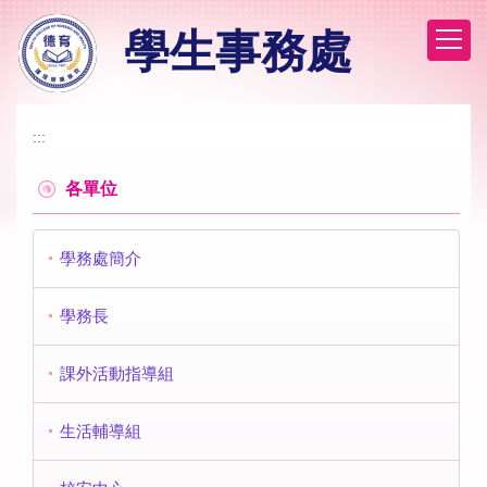
跳
學生事務處
到
主
要
內
容
:::
區
各單位
學務處簡介
學務長
課外活動指導組
生活輔導組