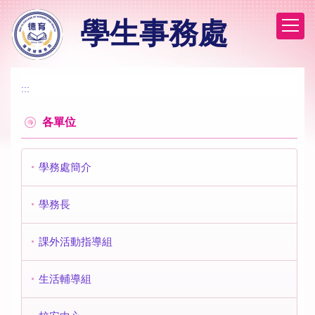
跳
學生事務處
到
主
要
內
容
:::
區
各單位
學務處簡介
學務長
課外活動指導組
生活輔導組