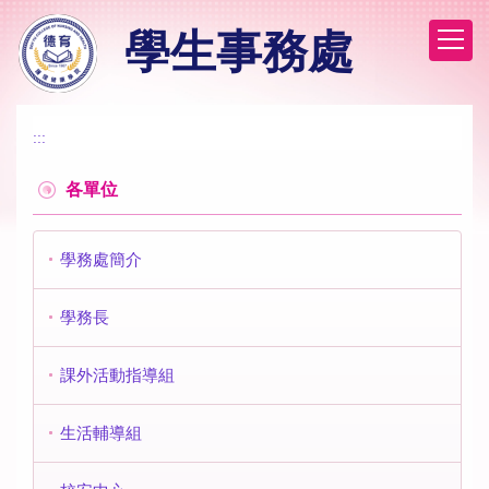
跳
學生事務處
到
主
要
內
容
:::
區
各單位
學務處簡介
學務長
課外活動指導組
生活輔導組