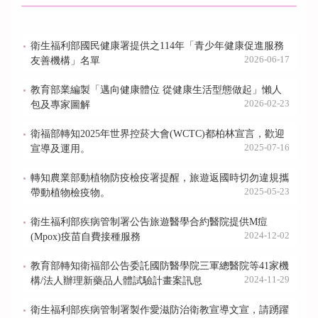
衛生福利部國民健康署提供之114年「青少年健康促進服務
2026-06-17
友善機構」名單
教育部業編製「邁向健康體位 從健康生活型態做起」懶人
2026-02-23
包及專家圖解
衛福部轉知2025年世界控菸大會(WCTC)都柏林宣言，歡迎
2025-07-16
宣導及運用。
轉知農業部動植物防疫檢疫署提醒，旅遊返國時切勿違規攜
2025-05-23
帶動植物檢疫物。
衛生福利部疾病管制署公告旅遊醫學合約醫院提供M痘
2024-12-02
(Mpox)疫苗自費接種服務
教育部轉知衛福部公告委託國防醫學院三軍總醫院等41家機
2024-11-29
構/法人辦理新藥品人體試驗計畫案訊息
衛生福利部疾病管制署製作愛滋防治衛教宣導文宣，請踴躍