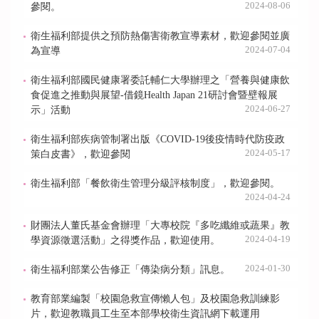
2024-08-06
參閱。
衛生福利部提供之預防熱傷害衛教宣導素材，歡迎參閱並廣
2024-07-04
為宣導
衛生福利部國民健康署委託輔仁大學辦理之「營養與健康飲
食促進之推動與展望-借鏡Health Japan 21研討會暨壁報展
2024-06-27
示」活動
衛生福利部疾病管制署出版《COVID-19後疫情時代防疫政
2024-05-17
策白皮書》，歡迎參閱
衛生福利部「餐飲衛生管理分級評核制度」，歡迎參閱。
2024-04-24
財團法人董氏基金會辦理「大專校院『多吃纖維或蔬果』教
2024-04-19
學資源徵選活動」之得獎作品，歡迎使用。
2024-01-30
衛生福利部業公告修正「傳染病分類」訊息。
教育部業編製「校園急救宣傳懶人包」及校園急救訓練影
片，歡迎教職員工生至本部學校衛生資訊網下載運用