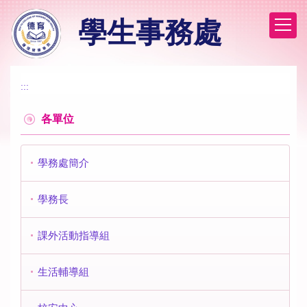
跳
學生事務處
到
主
要
內
容
:::
區
各單位
學務處簡介
學務長
課外活動指導組
生活輔導組