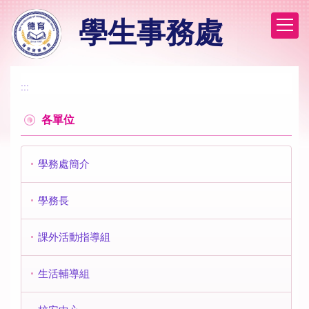
跳
學生事務處
到
主
要
內
容
:::
區
各單位
學務處簡介
學務長
課外活動指導組
生活輔導組