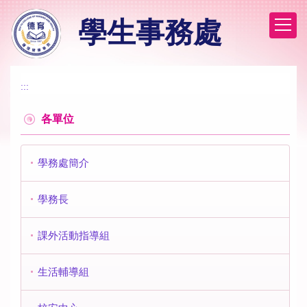
跳
學生事務處
到
主
要
內
容
:::
區
各單位
學務處簡介
學務長
課外活動指導組
生活輔導組