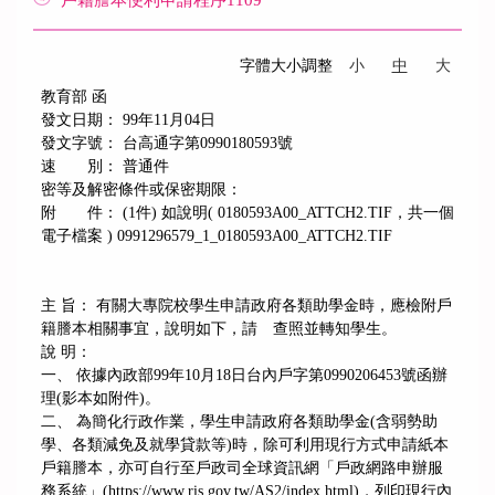
戶籍謄本便利申請程序1109
字體大小調整
小
中
大
教育部 函
發文日期： 99年11月04日
發文字號： 台高通字第0990180593號
速 別： 普通件
密等及解密條件或保密期限：
附 件： (1件) 如說明( 0180593A00_ATTCH2.TIF，共一個
電子檔案 ) 0991296579_1_0180593A00_ATTCH2.TIF
主 旨： 有關大專院校學生申請政府各類助學金時，應檢附戶
籍謄本相關事宜，說明如下，請 查照並轉知學生。
說 明：
一、 依據內政部99年10月18日台內戶字第0990206453號函辦
理(影本如附件)。
二、 為簡化行政作業，學生申請政府各類助學金(含弱勢助
學、各類減免及就學貸款等)時，除可利用現行方式申請紙本
戶籍謄本，亦可自行至戶政司全球資訊網「戶政網路申辦服
務系統」(https://www.ris.gov.tw/AS2/index.html)，列印現行內