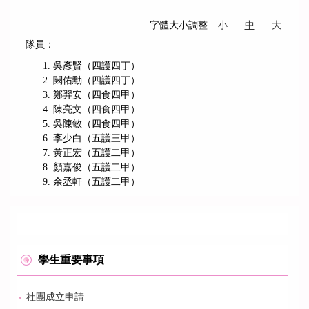
字體大小調整
小
中
大
隊員：
吳彥賢（四護四丁）
闕佑勳（四護四丁）
鄭羿安（四食四甲）
陳亮文（四食四甲）
吳陳敏（四食四甲）
李少白（五護三甲）
黃正宏（五護二甲）
顏嘉俊（五護二甲）
余丞軒（五護二甲）
:::
學生重要事項
社團成立申請