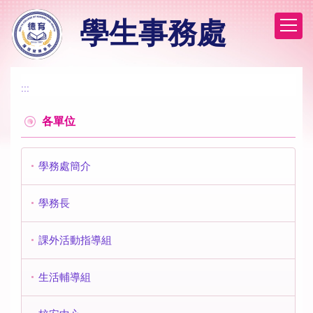
跳
學生事務處
到
主
要
內
容
:::
區
各單位
學務處簡介
學務長
課外活動指導組
生活輔導組