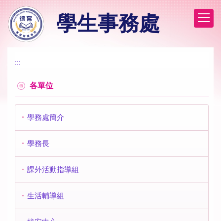
跳
學生事務處
到
主
要
內
容
:::
區
各單位
學務處簡介
學務長
課外活動指導組
生活輔導組