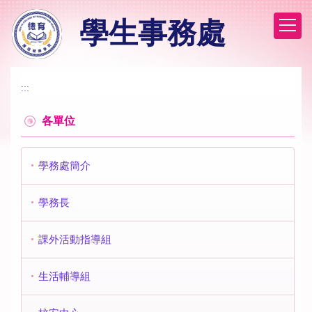
跳
學生事務處
到
主
要
內
容
:::
區
各單位
學務處簡介
學務長
課外活動指導組
生活輔導組