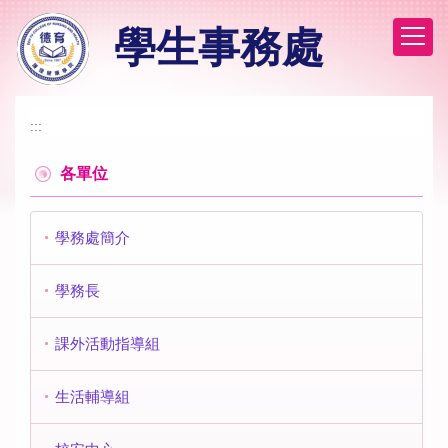
跳
學生事務處
到
主
要
內
容
:::
區
各單位
學務處簡介
學務長
課外活動指導組
生活輔導組