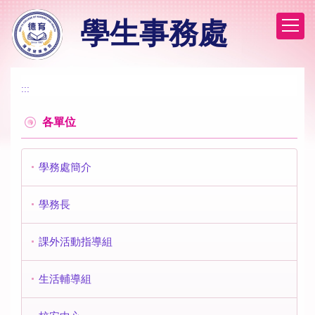
跳
學生事務處
到
主
要
內
容
:::
區
各單位
學務處簡介
學務長
課外活動指導組
生活輔導組