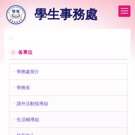
跳
學生事務處
到
主
要
內
容
:::
區
各單位
學務處簡介
學務長
課外活動指導組
生活輔導組