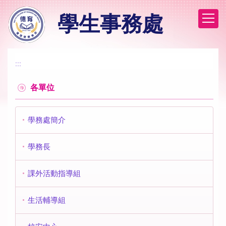
跳
學生事務處
到
主
要
內
容
:::
區
各單位
學務處簡介
學務長
課外活動指導組
生活輔導組