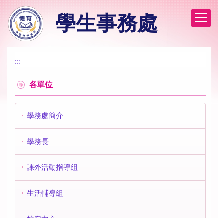
跳
學生事務處
到
主
要
內
容
:::
區
各單位
學務處簡介
學務長
課外活動指導組
生活輔導組