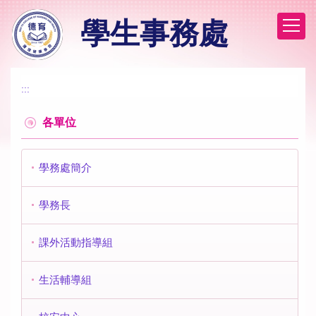
跳
學生事務處
到
主
要
內
容
:::
區
各單位
學務處簡介
學務長
課外活動指導組
生活輔導組