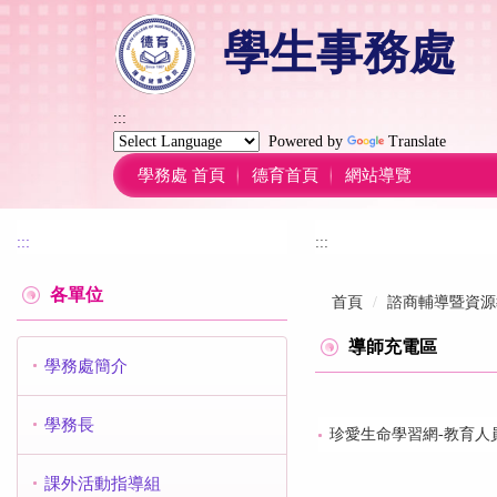
跳
學生事務處
到
主
要
內
:::
容
Powered by
Translate
區
學務處 首頁
德育首頁
網站導覽
:::
:::
各單位
首頁
諮商輔導暨資源
導師充電區
學務處簡介
學務長
珍愛生命學習網-教育人
課外活動指導組