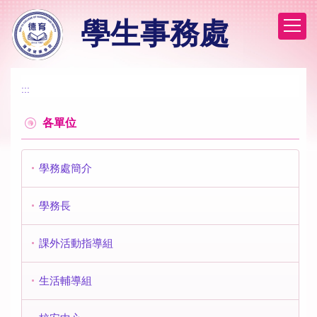
跳
學生事務處
到
主
要
內
容
:::
區
各單位
學務處簡介
學務長
課外活動指導組
生活輔導組