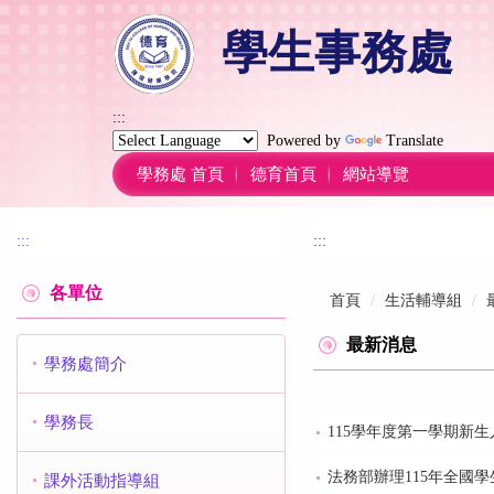
跳
學生事務處
到
主
要
內
:::
容
Powered by
Translate
區
學務處 首頁
德育首頁
網站導覽
:::
:::
各單位
首頁
生活輔導組
最新消息
學務處簡介
學務長
115學年度第一學期新生
法務部辦理115年全國
課外活動指導組