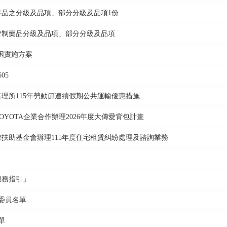
毒品之分級及品項」部分分級及品項1份
管制藥品分級及品項」部分分級及品項
困實施方案
05
理所115年勞動節連續假期公共運輸優惠措施
YOTA企業合作辦理2026年度大傳愛背包計畫
扶助基金會辦理115年度住宅租賃糾紛處理及諮詢業務
服務指引」
議委員名單
單