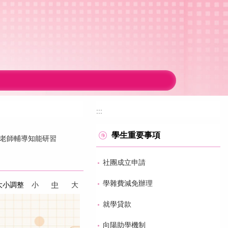
:::
學生重要事項
導老師輔導知能研習
社團成立申請
學雜費減免辦理
大小調整
小
中
大
就學貸款
向陽助學機制