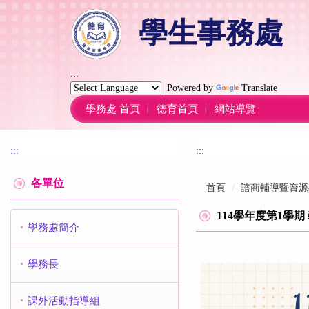
跳
學生事務處
到
主
要
內
:::
容
Powered by
Translate
區
學務處 首頁
德育首頁
網站導覽
:::
:::
各單位
首頁
諮商輔導暨資源
114學年度第1學
學務處簡介
學務長
課外活動指導組