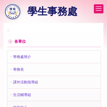
跳
學生事務處
到
主
要
內
容
:::
區
各單位
學務處簡介
學務長
課外活動指導組
生活輔導組