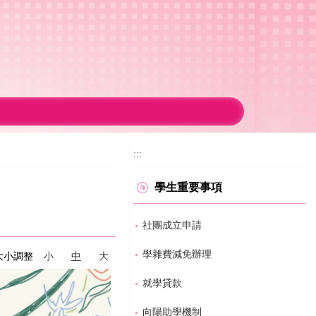
:::
學生重要事項
社團成立申請
學雜費減免辦理
大小調整
小
中
大
就學貸款
向陽助學機制