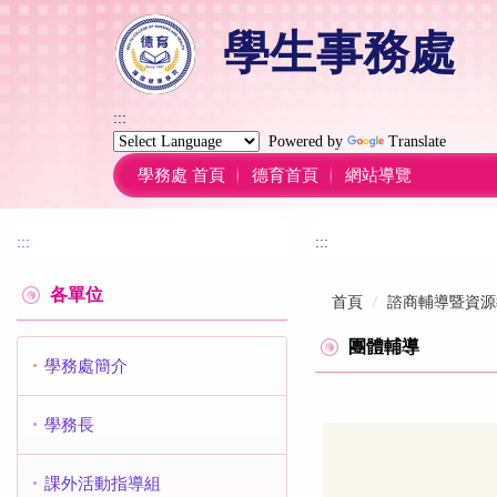
跳
學生事務處
到
主
要
內
:::
容
Powered by
Translate
區
學務處 首頁
德育首頁
網站導覽
:::
:::
各單位
首頁
諮商輔導暨資源
團體輔導
學務處簡介
學務長
課外活動指導組