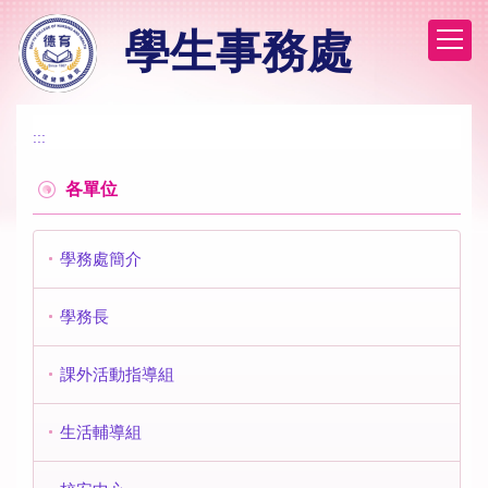
跳
學生事務處
到
主
要
內
容
:::
區
各單位
學務處簡介
學務長
課外活動指導組
生活輔導組