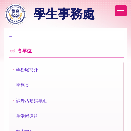
跳
學生事務處
到
主
要
內
容
:::
區
各單位
學務處簡介
學務長
課外活動指導組
生活輔導組