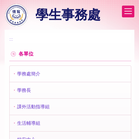
跳
學生事務處
到
主
要
內
容
:::
區
各單位
學務處簡介
學務長
課外活動指導組
生活輔導組