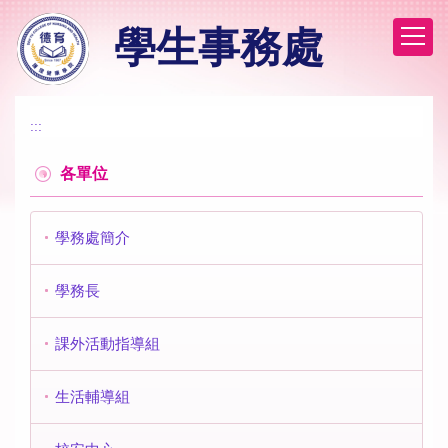
跳
學生事務處
到
主
要
內
容
:::
區
各單位
學務處簡介
學務長
課外活動指導組
生活輔導組