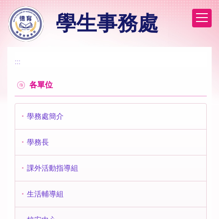
跳
學生事務處
到
主
要
內
容
:::
區
各單位
學務處簡介
學務長
課外活動指導組
生活輔導組