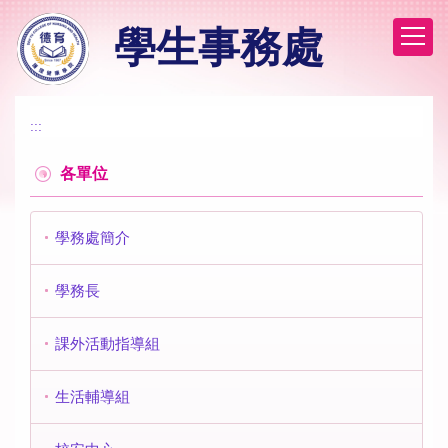
跳
學生事務處
到
主
要
內
容
:::
區
各單位
學務處簡介
學務長
課外活動指導組
生活輔導組