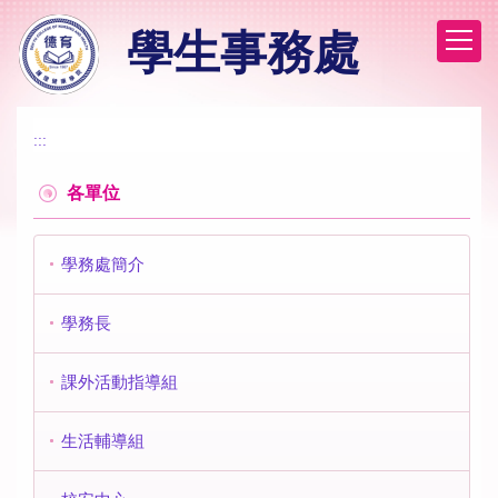
跳
學生事務處
到
主
要
內
容
:::
區
各單位
學務處簡介
學務長
課外活動指導組
生活輔導組