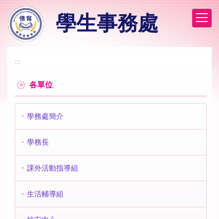
跳
學生事務處
到
主
要
內
容
:::
區
各單位
學務處簡介
學務長
課外活動指導組
生活輔導組